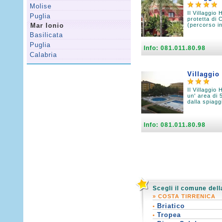
Molise
Il Villaggio
Puglia
protetta di 
Mar Ionio
(percorso in
Basilicata
Puglia
Info: 081.011.80.98
Calabria
Villaggio
Il Villaggio
un' area di 
dalla spiagg
Info: 081.011.80.98
Scegli il comune del
» COSTA TIRRENICA
Briatico
•
Tropea
•