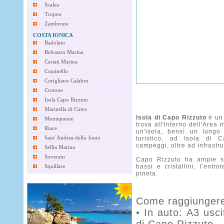
Scalea
Tropea
Zambrone
COSTA IONICA
Badolato
Belcastro Marina
Cariati Marina
Copanello
Corigliano Calabro
Crotone
Isola Capo Rizzuto
Marinella di Cutro
Isola di Capo Rizzuto
è un 
Montepaone
trova all'interno dell'Area
Riace
un'isola, bensì un lungo 
Sant`Andrea dello Jonio
turistico, ad Isola di 
campeggi, oltre ad infrastru
Sellia Marina
Soverato
Capo Rizzuto ha ampie sp
Squillace
bassi e cristallini, l'entr
pineta.
Come raggiungere
• In auto: A3 usc