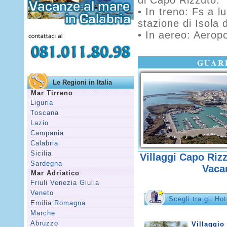
di Capo Rizzuto.
• In treno: Fs a l
stazione di Isola 
• In aereo: Aerop
GUARD
Le Regioni in Italia
Mar Tirreno
Liguria
Toscana
Lazio
Campania
Calabria
Sicilia
Villaggi Capo Rizz
Sardegna
Vaca
Mar Adriatico
Friuli Venezia Giulia
Veneto
Scegli tra gli Ho
Emilia Romagna
Marche
Abruzzo
Villaggio