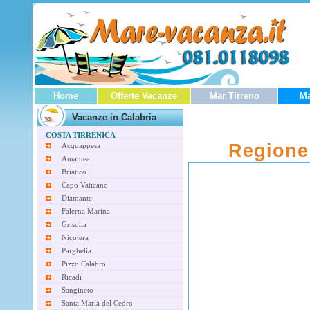
Home
Offerte Vacanze
Mar Tirreno
Ma
Vacanze in Calabria
COSTA TIRRENICA
Regione 
Acquappesa
Amantea
Briatico
Capo Vaticano
Diamante
Falerna Marina
Grisolia
Nicotera
Parghelia
Pizzo Calabro
Ricadi
Sangineto
Santa Maria del Cedro