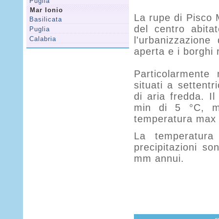
Puglia
Mar Ionio
La rupe di Pisco 
Basilicata
del centro abita
Puglia
l'urbanizzazion
Calabria
aperta e i borghi r
Particolarmente 
situati a settentr
di aria fredda. 
min di 5 °C, me
temperatura max t
La temperatur
precipitazioni s
mm annui.