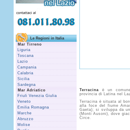
Le Regioni in Italia
Mar Tirreno
Liguria
Toscana
Lazio
Campania
Calabria
Sicilia
Sardegna
Mar Adriatico
Terracina
è un comune i
provincia di Latina nel La
Friuli Venezia Giulia
Veneto
Terracina è situata al bo
alla foce del fiume Amas
Emilia Romagna
Gaeta); si sviluppa da u
Marche
(Monti Ausoni), dove giac
Circe.
Abruzzo
Molise