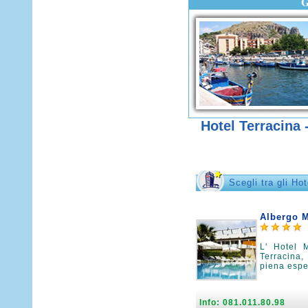
Hotel Terracina 
Scegli tra gli Ho
Albergo 
L' Hotel 
Terracina,
piena espe
Info: 081.011.80.98