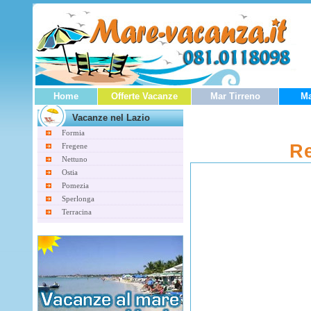
Home
Offerte Vacanze
Mar Tirreno
Ma
Vacanze nel Lazio
Formia
Re
Fregene
Nettuno
Ostia
Pomezia
Sperlonga
Terracina