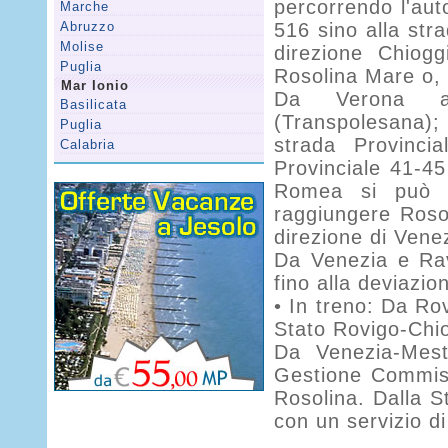
percorrendo l'aut
Marche
Abruzzo
516 sino alla str
Molise
direzione Chiog
Puglia
Rosolina Mare o, 
Mar Ionio
Da Verona att
Basilicata
(Transpolesana);
Puglia
strada Provinci
Calabria
Provinciale 41-45
Romea si può d
raggiungere Roso
direzione di Vene
Da Venezia e Rav
fino alla deviazio
• In treno: Da Rov
Stato Rovigo-Chio
Da Venezia-Mest
Gestione Commiss
Rosolina. Dalla S
con un servizio d