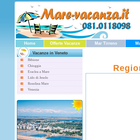
Home
Offerte Vacanze
Mar Tirreno
Ma
Vacanze in Veneto
Bibione
Regio
Chioggia
Eraclea a Mare
Lido di Jesolo
Rosolina Mare
Venezia