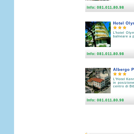
Info: 081.011.80.98
Hotel Ol
L’hotel Olym
balneare a p
Info: 081.011.80.98
Albergo 
L'Hotel Kenn
in posizione
centro di Bi
Info: 081.011.80.98