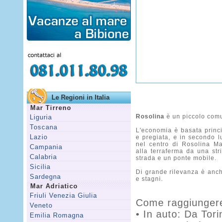
Le Regioni in Italia
Mar Tirreno
Rosolina
è un piccolo comu
Liguria
Toscana
L'economia è basata princi
Lazio
e pregiata, e in secondo l
nel centro di Rosolina Mar
Campania
alla terraferma da una str
Calabria
strada e un ponte mobile.
Sicilia
Di grande rilevanza è anch
Sardegna
e stagni.
Mar Adriatico
Friuli Venezia Giulia
Come raggiungere
Veneto
• In auto: Da Tor
Emilia Romagna